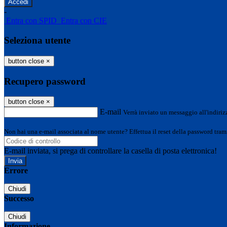
-
Entra con SPID
Entra con CIE
Seleziona utente
button close
×
Recupero password
button close
×
E-mail
Verrà inviato un messaggio all'indirizz
Non hai una e-mail associata al nome utente? Effettua il reset della password tram
E-mail inviata, si prega di controllare la casella di posta elettronica!
Errore
Chiudi
Successo
Chiudi
Informazione