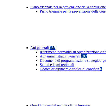
Piano triennale per la prevenzione della corruzione
Piano triennale per la prevenzione della cor
Atti generali
265
Riferimenti normativi su organizzazione e at
Atti amministrativi generali
197
Documenti di programmazione strategico-ge
Statuti e leggi regionali
Codice disciplinare e codice di condotta
6
Oneri informativi per cittadini e imprese