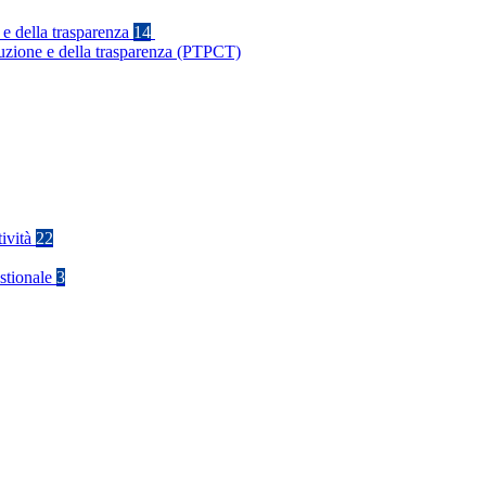
 e della trasparenza
14
ruzione e della trasparenza (PTPCT)
tività
22
stionale
3