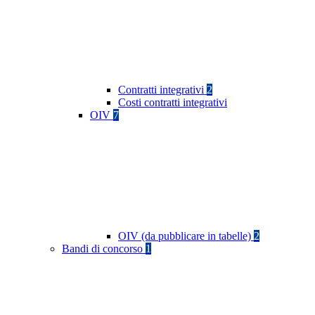
Contratti integrativi
2
Costi contratti integrativi
OIV
7
OIV (da pubblicare in tabelle)
2
Bandi di concorso
1