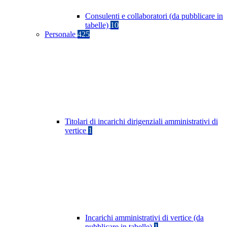
Consulenti e collaboratori (da pubblicare in
tabelle)
10
Personale
425
Titolari di incarichi dirigenziali amministrativi di
vertice
1
Incarichi amministrativi di vertice (da
pubblicare in tabelle)
1