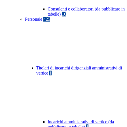
Consulenti e collaboratori (da pubblicare in
tabelle)
10
Personale
425
Titolari di incarichi dirigenziali amministrativi di
vertice
1
Incarichi amministrativi di vertice (da
pubblicare in tabelle)
1