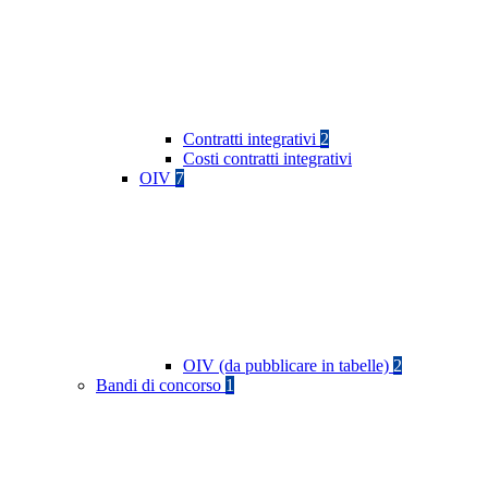
Contratti integrativi
2
Costi contratti integrativi
OIV
7
OIV (da pubblicare in tabelle)
2
Bandi di concorso
1