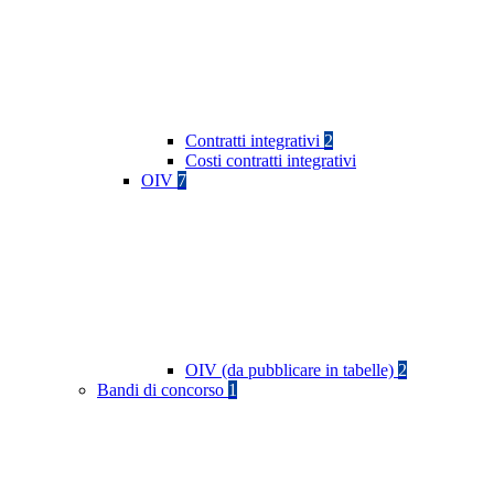
Contratti integrativi
2
Costi contratti integrativi
OIV
7
OIV (da pubblicare in tabelle)
2
Bandi di concorso
1