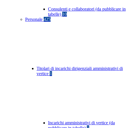
Consulenti e collaboratori (da pubblicare in
tabelle)
10
Personale
425
Titolari di incarichi dirigenziali amministrativi di
vertice
1
Incarichi amministrativi di vertice (da
pubblicare in tabelle)
1