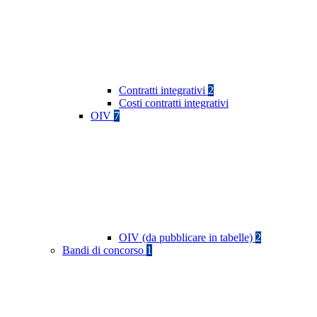
Contratti integrativi
2
Costi contratti integrativi
OIV
7
OIV (da pubblicare in tabelle)
2
Bandi di concorso
1