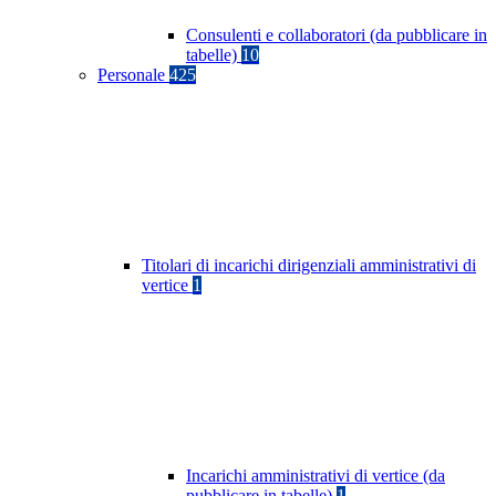
Consulenti e collaboratori (da pubblicare in
tabelle)
10
Personale
425
Titolari di incarichi dirigenziali amministrativi di
vertice
1
Incarichi amministrativi di vertice (da
pubblicare in tabelle)
1