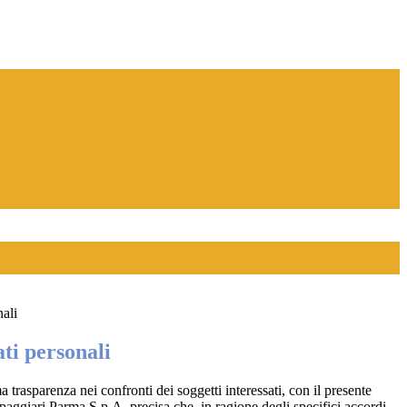
nali
ti personali
a trasparenza nei confronti dei soggetti interessati, con il presente
giari Parma S.p.A. precisa che, in ragione degli specifici accordi