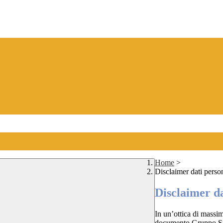
Home
>
Disclaimer dati perso
Disclaimer da
In un’ottica di massim
documento Gruppo Spag