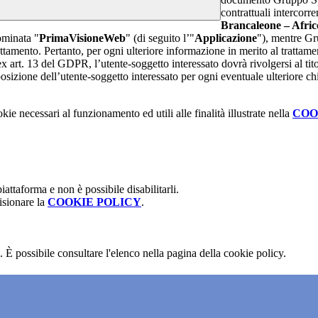
contrattuali intercor
Brancaleone – Afric
ominata "
PrimaVisioneWeb
" (di seguito l’"
Applicazione
"), mentre G
attamento. Pertanto, per ogni ulteriore informazione in merito al trattame
 ex art. 13 del GDPR, l’utente-soggetto interessato dovrà rivolgersi al tito
sizione dell’utente-soggetto interessato per ogni eventuale ulteriore ch
kie necessari al funzionamento ed utili alle finalità illustrate nella
COO
attaforma e non è possibile disabilitarli.
isionare la
COOKIE POLICY
.
 È possibile consultare l'elenco nella pagina della cookie policy.