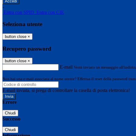
-
Entra con SPID
Entra con CIE
Seleziona utente
button close
×
Recupero password
button close
×
E-mail
Verrà inviato un messaggio all'indirizz
Non hai una e-mail associata al nome utente? Effettua il reset della password tram
E-mail inviata, si prega di controllare la casella di posta elettronica!
Errore
Chiudi
Successo
Chiudi
Informazione