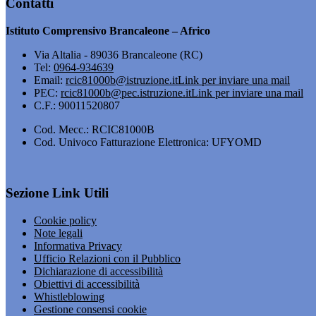
Contatti
Istituto Comprensivo Brancaleone – Africo
Via Altalia - 89036 Brancaleone (RC)
Tel:
0964-934639
Email:
rcic81000b@istruzione.it
Link per inviare una mail
PEC:
rcic81000b@pec.istruzione.it
Link per inviare una mail
C.F.: 90011520807
Cod. Mecc.: RCIC81000B
Cod. Univoco Fatturazione Elettronica: UFYOMD
Sezione Link Utili
Cookie policy
Note legali
Informativa Privacy
Ufficio Relazioni con il Pubblico
Dichiarazione di accessibilità
Obiettivi di accessibilità
Whistleblowing
Gestione consensi cookie