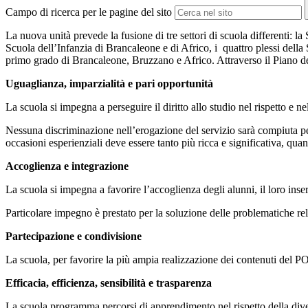
Campo di ricerca per le pagine del sito
La nuova unità prevede la fusione di tre settori di scuola differenti: l
Scuola dell’Infanzia di Brancaleone e di Africo, i quattro plessi del
primo grado di Brancaleone, Bruzzano e Africo. Attraverso il Piano dell
Uguaglianza, imparzialità e pari opportunità
La scuola si impegna a perseguire il diritto allo studio nel rispetto e ne
Nessuna discriminazione nell’erogazione del servizio sarà compiuta per 
occasioni esperienziali deve essere tanto più ricca e significativa, quant
Accoglienza e integrazione
La scuola si impegna a favorire l’accoglienza degli alunni, il loro inse
Particolare impegno è prestato per la soluzione delle problematiche relat
Partecipazione e condivisione
La scuola, per favorire la più ampia realizzazione dei contenuti del P
Efficacia, efficienza, sensibilità e trasparenza
La scuola programma percorsi di apprendimento nel rispetto della diver