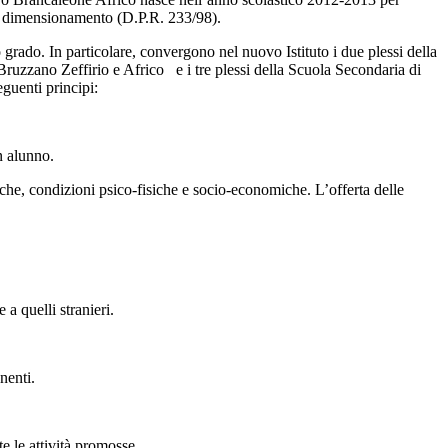
ul dimensionamento (D.P.R. 233/98).
 grado. In particolare, convergono nel nuovo Istituto i due plessi della
ruzzano Zeffirio e Africo e i tre plessi della Scuola Secondaria di
guenti principi:
un alunno.
iche, condizioni psico-fisiche e socio-economiche. L’offerta delle
a quelli stranieri.
nenti.
e le attività promosse.