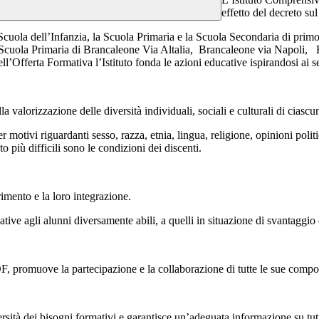
effetto del decreto s
a Scuola dell’Infanzia, la Scuola Primaria e la Scuola Secondaria di primo
la Scuola Primaria di Brancaleone Via Altalia, Brancaleone via Napoli, B
’Offerta Formativa l’Istituto fonda le azioni educative ispirandosi ai se
lla valorizzazione delle diversità individuali, sociali e culturali di ciasc
motivi riguardanti sesso, razza, etnia, lingua, religione, opinioni polit
o più difficili sono le condizioni dei discenti.
rimento e la loro integrazione.
ive agli alunni diversamente abili, a quelli in situazione di svantaggio e 
OF, promuove la partecipazione e la collaborazione di tutte le sue compo
sità dei bisogni formativi e garantisce un’adeguata informazione su tutt