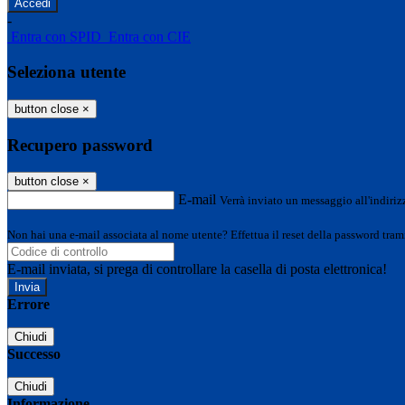
-
Entra con SPID
Entra con CIE
Seleziona utente
button close
×
Recupero password
button close
×
E-mail
Verrà inviato un messaggio all'indirizz
Non hai una e-mail associata al nome utente? Effettua il reset della password tram
E-mail inviata, si prega di controllare la casella di posta elettronica!
Errore
Chiudi
Successo
Chiudi
Informazione