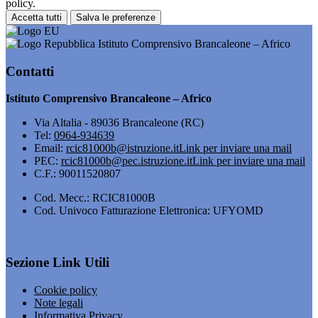
policy.
Accetta tutti
Salva le preferenze
Istituto Comprensivo Brancaleone – Africo
Contatti
Istituto Comprensivo Brancaleone – Africo
Via Altalia - 89036 Brancaleone (RC)
Tel:
0964-934639
Email:
rcic81000b@istruzione.it
Link per inviare una mail
PEC:
rcic81000b@pec.istruzione.it
Link per inviare una mail
C.F.: 90011520807
Cod. Mecc.: RCIC81000B
Cod. Univoco Fatturazione Elettronica: UFYOMD
Sezione Link Utili
Cookie policy
Note legali
Informativa Privacy