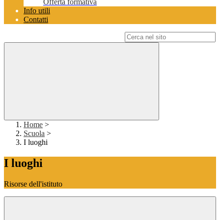
Offerta formativa
Info utili
Contatti
Campo di ricerca per le pagine del sito
Home
>
Scuola
>
I luoghi
I luoghi
Risorse dell'istituto