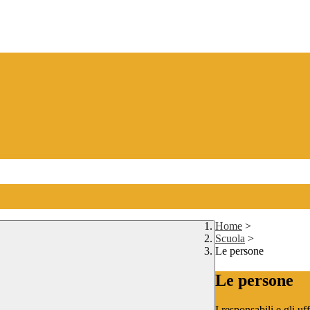
Home
>
Scuola
>
Le persone
Le persone
I responsabili e gli uf