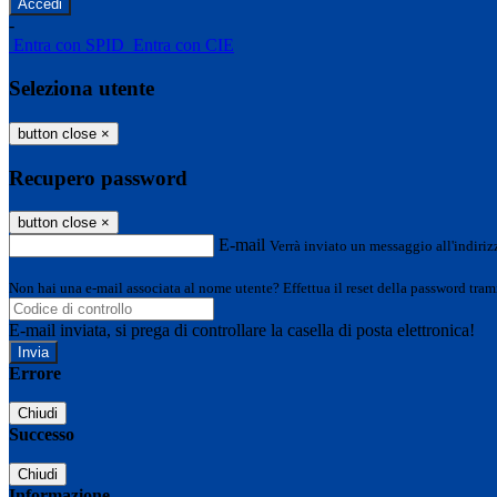
-
Entra con SPID
Entra con CIE
Seleziona utente
button close
×
Recupero password
button close
×
E-mail
Verrà inviato un messaggio all'indirizz
Non hai una e-mail associata al nome utente? Effettua il reset della password tram
E-mail inviata, si prega di controllare la casella di posta elettronica!
Errore
Chiudi
Successo
Chiudi
Informazione