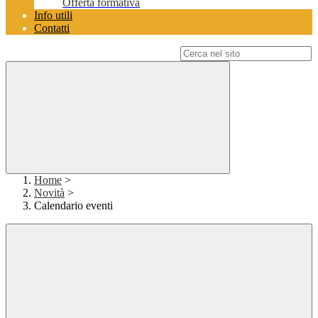
Offerta formativa
Info utili
Contatti
Campo di ricerca per le pagine del sito
Home
>
Novità
>
Calendario eventi