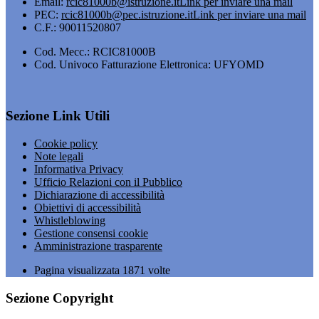
Email:
rcic81000b@istruzione.it
Link per inviare una mail
PEC:
rcic81000b@pec.istruzione.it
Link per inviare una mail
C.F.: 90011520807
Cod. Mecc.: RCIC81000B
Cod. Univoco Fatturazione Elettronica: UFYOMD
Sezione Link Utili
Cookie policy
Note legali
Informativa Privacy
Ufficio Relazioni con il Pubblico
Dichiarazione di accessibilità
Obiettivi di accessibilità
Whistleblowing
Gestione consensi cookie
Amministrazione trasparente
Pagina visualizzata
1871
volte
Sezione Copyright