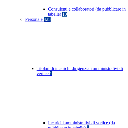
Consulenti e collaboratori (da pubblicare in
tabelle)
10
Personale
425
Titolari di incarichi dirigenziali amministrativi di
vertice
1
Incarichi amministrativi di vertice (da
pubblicare in tabelle)
1