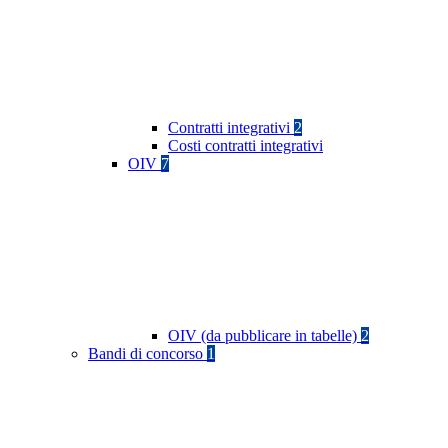
Contratti integrativi
2
Costi contratti integrativi
OIV
7
OIV (da pubblicare in tabelle)
2
Bandi di concorso
1