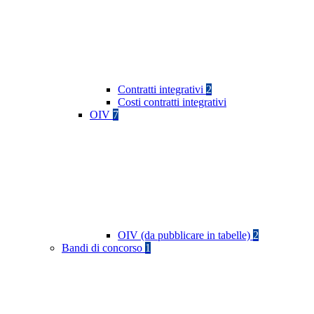
Contratti integrativi
2
Costi contratti integrativi
OIV
7
OIV (da pubblicare in tabelle)
2
Bandi di concorso
1