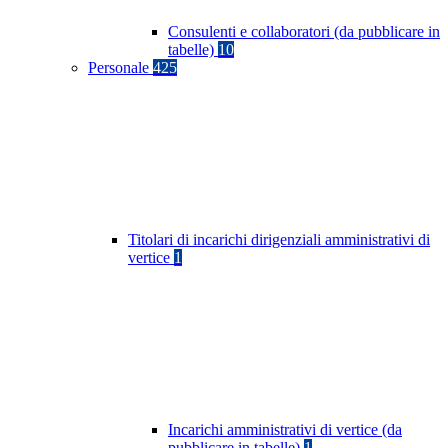
Consulenti e collaboratori (da pubblicare in
tabelle)
10
Personale
425
Titolari di incarichi dirigenziali amministrativi di
vertice
1
Incarichi amministrativi di vertice (da
pubblicare in tabelle)
1