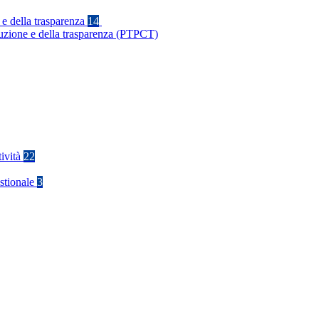
 e della trasparenza
14
ruzione e della trasparenza (PTPCT)
tività
22
stionale
3