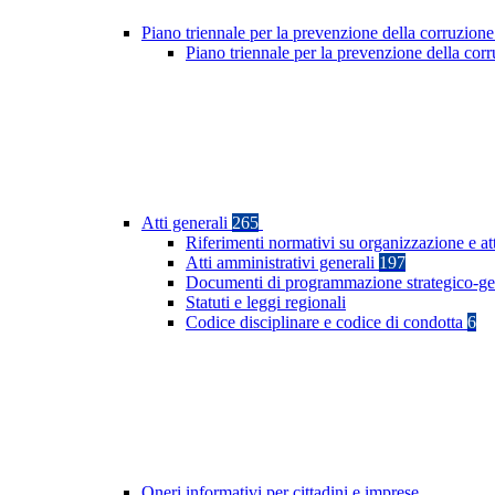
Piano triennale per la prevenzione della corruzione
Piano triennale per la prevenzione della cor
Atti generali
265
Riferimenti normativi su organizzazione e at
Atti amministrativi generali
197
Documenti di programmazione strategico-ge
Statuti e leggi regionali
Codice disciplinare e codice di condotta
6
Oneri informativi per cittadini e imprese