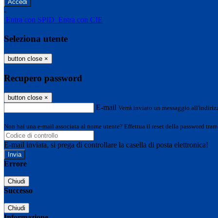
-
Entra con SPID
Entra con CIE
Seleziona utente
button close
×
Recupero password
button close
×
E-mail
Verrà inviato un messaggio all'indirizz
Non hai una e-mail associata al nome utente? Effettua il reset della password tram
E-mail inviata, si prega di controllare la casella di posta elettronica!
Errore
Chiudi
Successo
Chiudi
Informazione