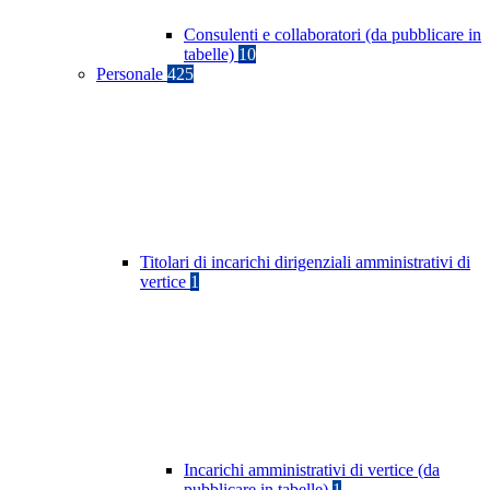
Consulenti e collaboratori (da pubblicare in
tabelle)
10
Personale
425
Titolari di incarichi dirigenziali amministrativi di
vertice
1
Incarichi amministrativi di vertice (da
pubblicare in tabelle)
1