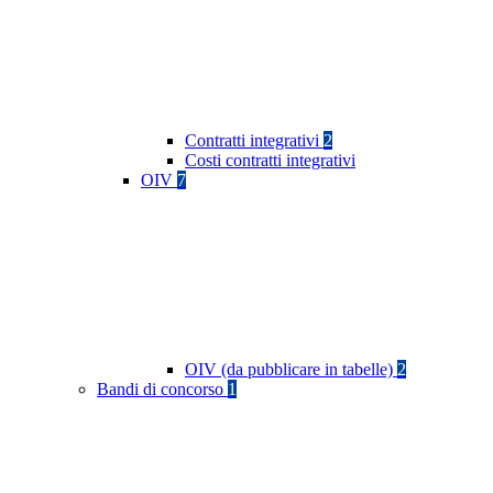
Contratti integrativi
2
Costi contratti integrativi
OIV
7
OIV (da pubblicare in tabelle)
2
Bandi di concorso
1