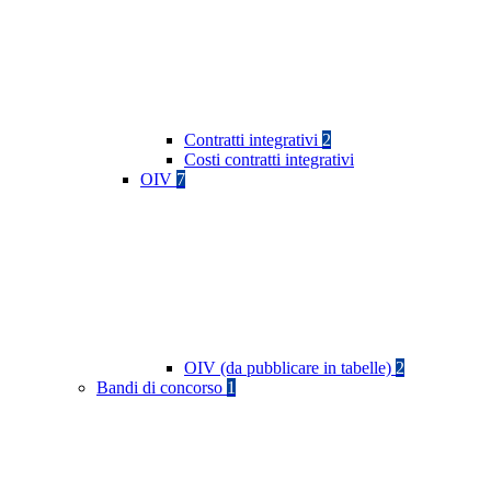
Contratti integrativi
2
Costi contratti integrativi
OIV
7
OIV (da pubblicare in tabelle)
2
Bandi di concorso
1