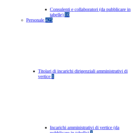
Consulenti e collaboratori (da pubblicare in
tabelle)
10
Personale
425
Titolari di incarichi dirigenziali amministrativi di
vertice
1
Incarichi amministrativi di vertice (da
pubblicare in tabelle)
1