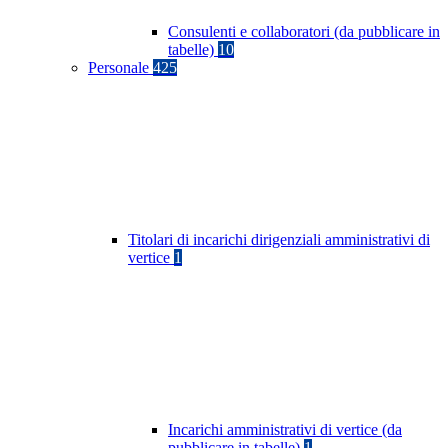
Consulenti e collaboratori (da pubblicare in
tabelle)
10
Personale
425
Titolari di incarichi dirigenziali amministrativi di
vertice
1
Incarichi amministrativi di vertice (da
pubblicare in tabelle)
1