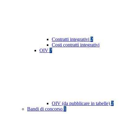
Contratti integrativi
2
Costi contratti integrativi
OIV
7
OIV (da pubblicare in tabelle)
2
Bandi di concorso
1