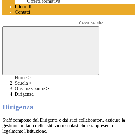
Offerta formativa
Info utili
Contatti
Campo di ricerca per le pagine del sito
Home
>
Scuola
>
Organizzazione
>
Dirigenza
Dirigenza
Staff composto dal Dirigente e dai suoi collaboratori, assicura la
gestione unitaria delle istituzioni scolastiche e rappresenta
legalmente l'istituzione.