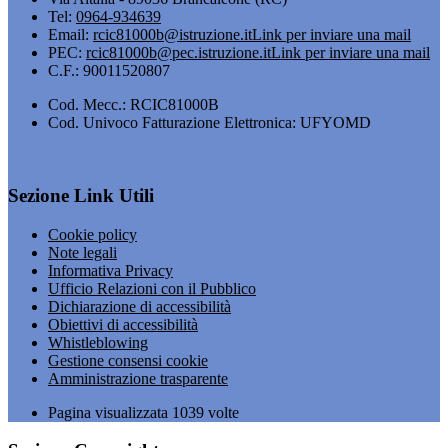
Tel:
0964-934639
Email:
rcic81000b@istruzione.it
Link per inviare una mail
PEC:
rcic81000b@pec.istruzione.it
Link per inviare una mail
C.F.: 90011520807
Cod. Mecc.: RCIC81000B
Cod. Univoco Fatturazione Elettronica: UFYOMD
Sezione Link Utili
Cookie policy
Note legali
Informativa Privacy
Ufficio Relazioni con il Pubblico
Dichiarazione di accessibilità
Obiettivi di accessibilità
Whistleblowing
Gestione consensi cookie
Amministrazione trasparente
Pagina visualizzata
1039
volte