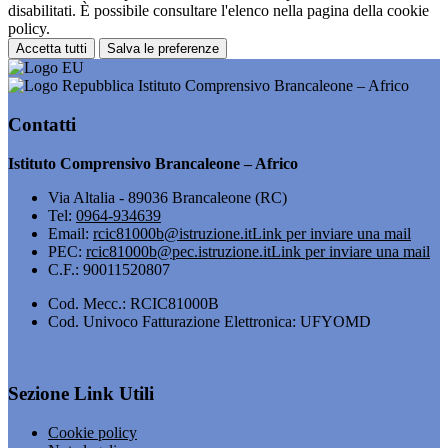
disabilitati. È possibile consultare l'elenco nella pagina della cookie
policy.
Accetta tutti
Salva le preferenze
Istituto Comprensivo Brancaleone – Africo
Contatti
Istituto Comprensivo Brancaleone – Africo
Via Altalia - 89036 Brancaleone (RC)
Tel:
0964-934639
Email:
rcic81000b@istruzione.it
Link per inviare una mail
PEC:
rcic81000b@pec.istruzione.it
Link per inviare una mail
C.F.: 90011520807
Cod. Mecc.: RCIC81000B
Cod. Univoco Fatturazione Elettronica: UFYOMD
Sezione Link Utili
Cookie policy