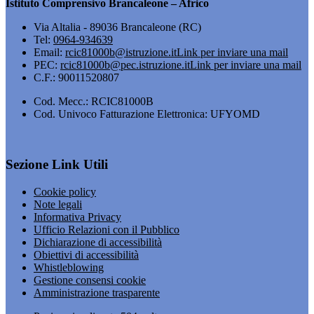
Istituto Comprensivo Brancaleone – Africo
Via Altalia - 89036 Brancaleone (RC)
Tel:
0964-934639
Email:
rcic81000b@istruzione.it
Link per inviare una mail
PEC:
rcic81000b@pec.istruzione.it
Link per inviare una mail
C.F.: 90011520807
Cod. Mecc.: RCIC81000B
Cod. Univoco Fatturazione Elettronica: UFYOMD
Sezione Link Utili
Cookie policy
Note legali
Informativa Privacy
Ufficio Relazioni con il Pubblico
Dichiarazione di accessibilità
Obiettivi di accessibilità
Whistleblowing
Gestione consensi cookie
Amministrazione trasparente