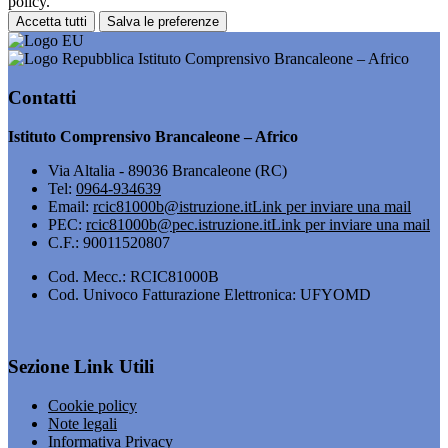
policy.
Accetta tutti
Salva le preferenze
Istituto Comprensivo Brancaleone – Africo
Contatti
Istituto Comprensivo Brancaleone – Africo
Via Altalia - 89036 Brancaleone (RC)
Tel:
0964-934639
Email:
rcic81000b@istruzione.it
Link per inviare una mail
PEC:
rcic81000b@pec.istruzione.it
Link per inviare una mail
C.F.: 90011520807
Cod. Mecc.: RCIC81000B
Cod. Univoco Fatturazione Elettronica: UFYOMD
Sezione Link Utili
Cookie policy
Note legali
Informativa Privacy