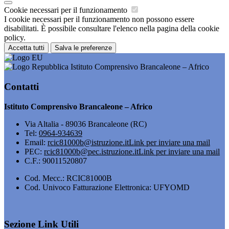
Cookie necessari per il funzionamento
I cookie necessari per il funzionamento non possono essere
disabilitati. È possibile consultare l'elenco nella pagina della cookie
policy.
Accetta tutti
Salva le preferenze
Istituto Comprensivo Brancaleone – Africo
Contatti
Istituto Comprensivo Brancaleone – Africo
Via Altalia - 89036 Brancaleone (RC)
Tel:
0964-934639
Email:
rcic81000b@istruzione.it
Link per inviare una mail
PEC:
rcic81000b@pec.istruzione.it
Link per inviare una mail
C.F.: 90011520807
Cod. Mecc.: RCIC81000B
Cod. Univoco Fatturazione Elettronica: UFYOMD
Sezione Link Utili