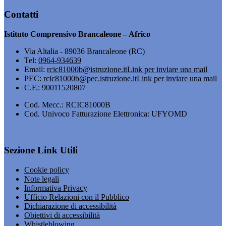
Contatti
Istituto Comprensivo Brancaleone – Africo
Via Altalia - 89036 Brancaleone (RC)
Tel:
0964-934639
Email:
rcic81000b@istruzione.it
Link per inviare una mail
PEC:
rcic81000b@pec.istruzione.it
Link per inviare una mail
C.F.: 90011520807
Cod. Mecc.: RCIC81000B
Cod. Univoco Fatturazione Elettronica: UFYOMD
Sezione Link Utili
Cookie policy
Note legali
Informativa Privacy
Ufficio Relazioni con il Pubblico
Dichiarazione di accessibilità
Obiettivi di accessibilità
Whistleblowing