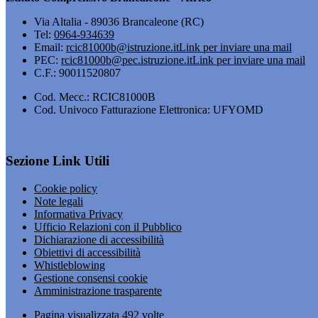
Via Altalia - 89036 Brancaleone (RC)
Tel:
0964-934639
Email:
rcic81000b@istruzione.it
Link per inviare una mail
PEC:
rcic81000b@pec.istruzione.it
Link per inviare una mail
C.F.: 90011520807
Cod. Mecc.: RCIC81000B
Cod. Univoco Fatturazione Elettronica: UFYOMD
Sezione Link Utili
Cookie policy
Note legali
Informativa Privacy
Ufficio Relazioni con il Pubblico
Dichiarazione di accessibilità
Obiettivi di accessibilità
Whistleblowing
Gestione consensi cookie
Amministrazione trasparente
Pagina visualizzata
492
volte