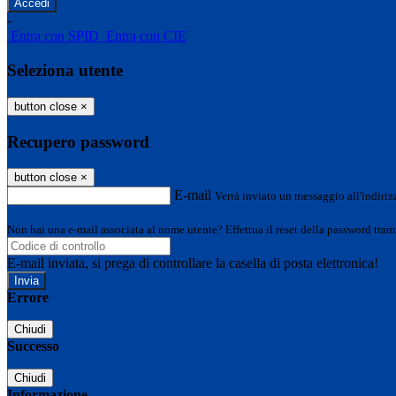
-
Entra con SPID
Entra con CIE
Seleziona utente
button close
×
Recupero password
button close
×
E-mail
Verrà inviato un messaggio all'indirizz
Non hai una e-mail associata al nome utente? Effettua il reset della password tram
E-mail inviata, si prega di controllare la casella di posta elettronica!
Errore
Chiudi
Successo
Chiudi
Informazione