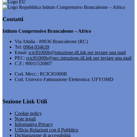
Istituto Comprensivo Brancaleone – Africo
Contatti
Istituto Comprensivo Brancaleone – Africo
Via Altalia - 89036 Brancaleone (RC)
Tel:
0964-934639
Email:
rcic81000b@istruzione.it
Link per inviare una mail
PEC:
rcic81000b@pec.istruzione.it
Link per inviare una mail
C.F.: 90011520807
Cod. Mecc.: RCIC81000B
Cod. Univoco Fatturazione Elettronica: UFYOMD
Sezione Link Utili
Cookie policy
Note legali
Informativa Privacy
Ufficio Relazioni con il Pubblico
Dichiarazione di accessibilità