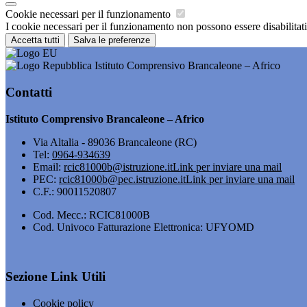
Cookie necessari per il funzionamento
I cookie necessari per il funzionamento non possono essere disabilitati.
Accetta tutti
Salva le preferenze
Istituto Comprensivo Brancaleone – Africo
Contatti
Istituto Comprensivo Brancaleone – Africo
Via Altalia - 89036 Brancaleone (RC)
Tel:
0964-934639
Email:
rcic81000b@istruzione.it
Link per inviare una mail
PEC:
rcic81000b@pec.istruzione.it
Link per inviare una mail
C.F.: 90011520807
Cod. Mecc.: RCIC81000B
Cod. Univoco Fatturazione Elettronica: UFYOMD
Sezione Link Utili
Cookie policy