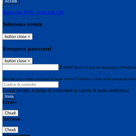
-
Entra con SPID
Entra con CIE
Seleziona utente
button close
×
Recupero password
button close
×
E-mail
Verrà inviato un messaggio all'indirizz
Non hai una e-mail associata al nome utente? Effettua il reset della password tram
E-mail inviata, si prega di controllare la casella di posta elettronica!
Errore
Chiudi
Successo
Chiudi
Informazione