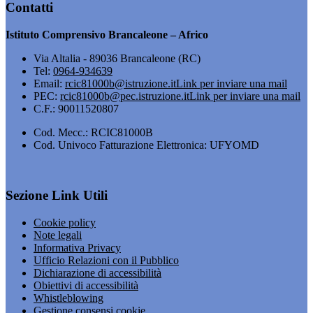
Contatti
Istituto Comprensivo Brancaleone – Africo
Via Altalia - 89036 Brancaleone (RC)
Tel:
0964-934639
Email:
rcic81000b@istruzione.it
Link per inviare una mail
PEC:
rcic81000b@pec.istruzione.it
Link per inviare una mail
C.F.: 90011520807
Cod. Mecc.: RCIC81000B
Cod. Univoco Fatturazione Elettronica: UFYOMD
Sezione Link Utili
Cookie policy
Note legali
Informativa Privacy
Ufficio Relazioni con il Pubblico
Dichiarazione di accessibilità
Obiettivi di accessibilità
Whistleblowing
Gestione consensi cookie