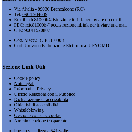
Via Altalia - 89036 Brancaleone (RC)
Tel:
0964-934639
Email:
rcic81000b@istruzione.it
Link per inviare una mail
PEC:
rcic81000b@pec.istruzione.it
Link per inviare una mail
C.F.: 90011520807
Cod. Mecc.: RCIC81000B
Cod. Univoco Fatturazione Elettronica: UFYOMD
Sezione Link Utili
Cookie policy
Note legali
Informativa Privacy
Ufficio Relazioni con il Pubblico
Dichiarazione di accessibilità
Obiettivi di accessibilità
Whistleblowing
Gestione consensi cookie
Amministrazione trasparente
Pagina visualizzata
541
volte