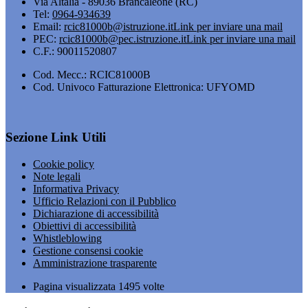
Via Altalia - 89036 Brancaleone (RC)
Tel:
0964-934639
Email:
rcic81000b@istruzione.it
Link per inviare una mail
PEC:
rcic81000b@pec.istruzione.it
Link per inviare una mail
C.F.: 90011520807
Cod. Mecc.: RCIC81000B
Cod. Univoco Fatturazione Elettronica: UFYOMD
Sezione Link Utili
Cookie policy
Note legali
Informativa Privacy
Ufficio Relazioni con il Pubblico
Dichiarazione di accessibilità
Obiettivi di accessibilità
Whistleblowing
Gestione consensi cookie
Amministrazione trasparente
Pagina visualizzata
1495
volte