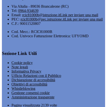
Via Altalia - 89036 Brancaleone (RC)
Tel:
0964-934639
Email:
rcic81000b@istruzione.it
Link per inviare una mail
PEC:
rcic81000b@pec.istruzione.it
Link per inviare una mail
C.F.: 90011520807
Cod. Mecc.: RCIC81000B
Cod. Univoco Fatturazione Elettronica: UFYOMD
Sezione Link Utili
Cookie policy
Note legali
Informativa Privacy
Ufficio Relazioni con il Pubblico
Dichiarazione di accessibilità
Obiettivi di accessibilità
Whistleblowing
Gestione consensi cookie
Amministrazione trasparente
Pagina visualizzata
2139
volte