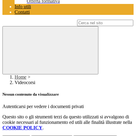
Offerta formativa
Info utili
Contatti
Campo di ricerca per le pagine del sito
Home
>
Videocorsi
Nessun contenuto da visualizzare
Autenticarsi per vedere i documenti privati
Questo sito o gli strumenti terzi da questo utilizzati si avvalgono di
cookie necessari al funzionamento ed utili alle finalità illustrate nella
COOKIE POLICY
.