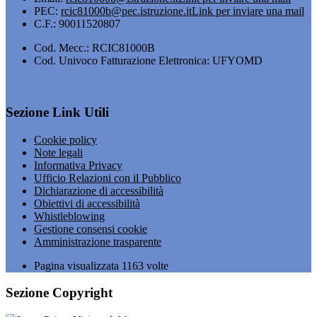
PEC:
rcic81000b@pec.istruzione.it
Link per inviare una mail
C.F.: 90011520807
Cod. Mecc.: RCIC81000B
Cod. Univoco Fatturazione Elettronica: UFYOMD
Sezione Link Utili
Cookie policy
Note legali
Informativa Privacy
Ufficio Relazioni con il Pubblico
Dichiarazione di accessibilità
Obiettivi di accessibilità
Whistleblowing
Gestione consensi cookie
Amministrazione trasparente
Pagina visualizzata
1163
volte
Sezione Copyright