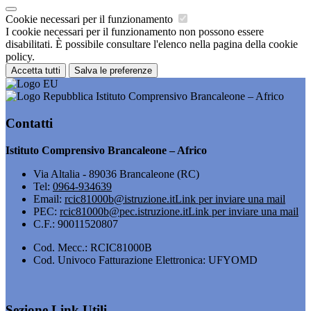
Cookie necessari per il funzionamento
I cookie necessari per il funzionamento non possono essere
disabilitati. È possibile consultare l'elenco nella pagina della cookie
policy.
Accetta tutti
Salva le preferenze
Istituto Comprensivo Brancaleone – Africo
Contatti
Istituto Comprensivo Brancaleone – Africo
Via Altalia - 89036 Brancaleone (RC)
Tel:
0964-934639
Email:
rcic81000b@istruzione.it
Link per inviare una mail
PEC:
rcic81000b@pec.istruzione.it
Link per inviare una mail
C.F.: 90011520807
Cod. Mecc.: RCIC81000B
Cod. Univoco Fatturazione Elettronica: UFYOMD
Sezione Link Utili